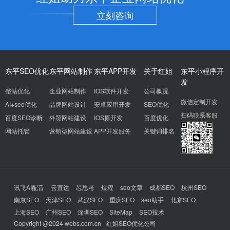
立刻咨询
东平SEO优化
东平网站制作
东平APP开发
关于红姐
东平小程序开
发
整站优化
企业网站制作
IOS软件开发
公司概况
微信定制开发
AI+seo优化
品牌网站设计
安卓应用开发
SEO优化
扫码联系客服
百度SEO诊断
外贸网站建设
IOS原开发
百度优化
网站托管
营销型网站建设
APP开发服务
关键词排名
讯飞AI配音
云直达
芯思考
煜程
seo文章
成都SEO
杭州SEO
南京SEO
天津SEO
武汉SEO
重庆SEO
seo助手
北京SEO
上海SEO
广州SEO
深圳SEO
SiteMap
SEO技术
Copyright @2024 webs.com.cn
红姐SEO优化公司