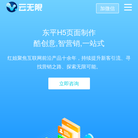
加微信
首页
东平H5页面制作
酷创意,智营销,一站式
营销推广
红姐聚焦互联网前沿产品十余年，持续提升新客引流、寻
数字化营销
数字化建设
SEO优化
找营销之路、探索无限可能。
SEO技术
新媒体营销
网站建设
立即咨询
关键词SEO排名
关于我们
网站优化
公众号开发
百度SEO诊断
搜索引擎优化
AI获客系统
托管代运营
小程序开发
网站优化方案
SEO服务报价
关于我们
舆情监控
APP开发