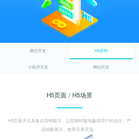
关键词优化
SEO优化公司
管理团队
H5制作营销
物联网开发
SEO优化顾问
整站SEO优化
加入我们
谷歌SEO优化
SEO思维与策略
招商加盟
微信开发
H5营销
联系我们
小程序开发
网站托管
H5页面 / H5场景
H5页面天生具备自营销能力，让您随时随地赢得用户的信任！产
品炫酷展示、效果完美呈现。