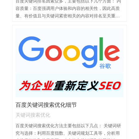
百度关键词排名因素众多，主要包括以下几个方面： 内
效性。
容质量：百度强调用户体验和内容的相关性，因此高质
量、有价值且与关键词紧密相关的内容对排名至关重
要。内容需详实、专业，并满足用户需求。 关键词使
用：合理使用关键词，包括在标题、描述、正文等位置
自然分布，避免过度堆砌。同时，关注关键词的密度和
位置，以提高关键词的相关性。 技术优化：网站的技术
结构和性能也是影响排名的关键因素。包括页面加载速
度、移动友好性、HTTPS地址的使用等。此外，HTML5
的采用和结构化数据的实施也有助于提升排名。 外部链
接：高质量的外部链接，尤其是来自权威网站的链接，
对提升网站权重和排名具有重要作用。外部链接的数量
和质量都是百度考虑的因素。 社交媒体与用户体验：社
交媒体的活跃度和用户互动情况也会影响排名。同时，
百度关键词搜索优化细节
用户体验如点击率、停留时间、跳出率等也是百度评估
网站质量的重要指标。
关键词搜索优化
百度关键词搜索优化方法主要包括以下几点： 关键词研
究与选择：利用百度指数、关键词规划工具等，分析用