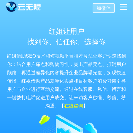
加微信
首页
红姐让用户
找到你、信任你、选择你
营销推广
红姐借助SEO技术和短视频平台推荐算法让客户快速找到
数字化营销
数字化建设
SEO优化
你；结合用户痛点和购物习惯，突出产品卖点、打消用户
顾虑，再通过差异化内容提升企业品牌曝光度，实现快速
SEO技术
新媒体营销
网站建设
传播；红姐借助产品差异化卖点和目标客户消费习惯引导
关键词SEO排名
用户与企业进行互动交流。通过在线客服、私信、留言和
关于我们
网站优化
公众号开发
一键拨打电话促进用户成交。让来访客户秒懂、秒信、秒
百度SEO诊断
搜索引擎优化
沟通。【
在线咨询
】
AI获客系统
托管代运营
小程序开发
网站优化方案
SEO服务报价
关于我们
舆情监控
APP开发