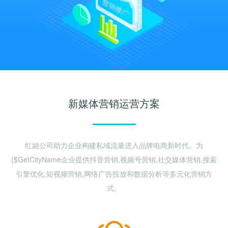
关键词优化
SEO优化公司
管理团队
H5制作营销
物联网开发
SEO优化顾问
整站SEO优化
加入我们
谷歌SEO优化
SEO思维与策略
招商加盟
联系我们
新媒体营销运营方案
红姐公司助力企业构建私域流量进入品牌电商新时代。为
{$GetCityName企业提供抖音营销,视频号营销,社交媒体营销,搜索
引擎优化,短视频营销,网络广告投放和数据分析等多元化营销方
式。