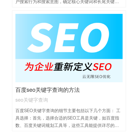
户搜索行为和搜索意图，确定核心关键词和长尾关键
词。选择搜索量大、竞争度适中且与网站内容高度相关
的关键词。 内容优化：围绕选定的关键词，创作高质
量、原创且有价值的内容。在标题、正文、图片alt属性
等位置合理布局关键词，同时保持内容的自然流畅和易
读性。 网站结构优化：确保网站结构清晰、导航便捷，
便于搜索引擎抓取和索引。优化网站的URL结构，包含
关键词并尽量简短。同时，关注网站的加载速度和移动
端适配性，提升用户体验。 外部链接建设：积极寻求与
高质量网站的合作，获取自然的外链。通过友链交换、
投稿、媒体报道等方式，增加网站的权威性和可信度。
数据监测与调整：利用百度站长工具等数据分析工具，
百度seo关键字查询的方法
定期监测关键词的排名和网站流量情况。根据数据反馈
及时调整优化策略，保持SEO工作的持续性和有效性。
seo关键字查询
百度SEO关键字查询的细节主要包括以下几个方面： 工
具选择：首先，选择合适的SEO工具是关键，如百度指
数、百度关键词规划工具等，这些工具能提供详尽的关
键词搜索量、竞争程度等数据。 查询操作：在选定的工